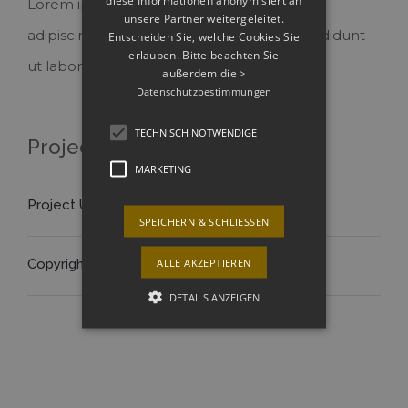
diese Informationen anonymisiert an
Lorem ipsum dolor sit amet, consectetur
unsere Partner weitergeleitet.
adipiscing elit, sed do eiusmod tempor incididunt
Entscheiden Sie, welche Cookies Sie
erlauben. Bitte beachten Sie
ut labore et dolore magna aliqua.
außerdem die
>
Datenschutzbestimmungen
TECHNISCH NOTWENDIGE
Project Details
MARKETING
Project URL:
View Project
SPEICHERN & SCHLIESSEN
ALLE AKZEPTIEREN
Copyright:
Theme-Fusion
DETAILS ANZEIGEN
Technisch notwendige
Marketing
Technisch notwendige Cookies