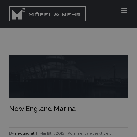
New England Marina
New England Marina
für
By
m-quadrat
|
Mai 19th, 2015
|
Kommentare deaktiviert