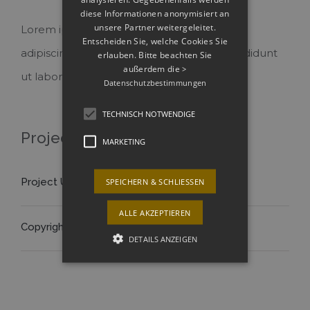
diese Informationen anonymisiert an
unsere Partner weitergeleitet.
Lorem ipsum dolor sit amet, consectetur
Entscheiden Sie, welche Cookies Sie
adipiscing elit, sed do eiusmod tempor incididunt
erlauben. Bitte beachten Sie
außerdem die
>
ut labore et dolore magna aliqua.
Datenschutzbestimmungen
TECHNISCH NOTWENDIGE
Project Details
MARKETING
Project URL:
SPEICHERN & SCHLIESSEN
View Project
ALLE AKZEPTIEREN
Copyright:
Theme-Fusion
DETAILS ANZEIGEN
Technisch notwendige
Marketing