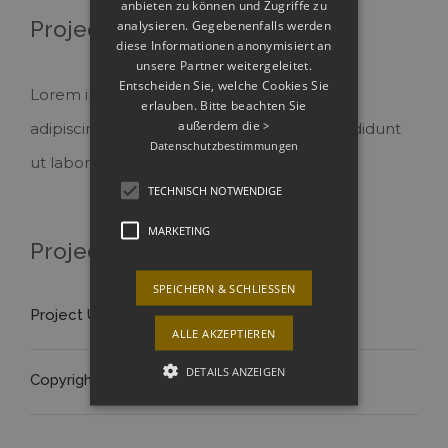
anbieten zu können und Zugriffe zu
Project Description
analysieren. Gegebenenfalls werden
diese Informationen anonymisiert an
unsere Partner weitergeleitet.
Entscheiden Sie, welche Cookies Sie
Lorem ipsum dolor sit amet, consectetur
erlauben. Bitte beachten Sie
außerdem die
>
adipiscing elit, sed do eiusmod tempor incididunt
Datenschutzbestimmungen
ut labore et dolore magna aliqua.
TECHNISCH NOTWENDIGE
MARKETING
Project Details
SPEICHERN & SCHLIESSEN
Project URL:
View Project
ALLE AKZEPTIEREN
DETAILS ANZEIGEN
Copyright:
Fusion-Themes
Technisch notwendige
Marketing