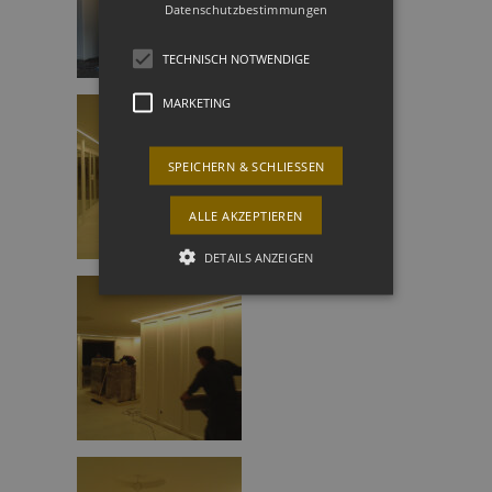
Datenschutzbestimmungen
TECHNISCH NOTWENDIGE
MARKETING
SPEICHERN & SCHLIESSEN
ALLE AKZEPTIEREN
DETAILS ANZEIGEN
Technisch notwendige
Marketing
Technisch notwendige Cookies
Funktionale technische Dienste bzw.
Cookies sind zwingend erforderlich um
die grundsätzliche Funktion der
Webseite zu ermöglichen. Ansonsten
kann die Website nicht wie beabsichtigt
genutzt werden. Diese Cookies