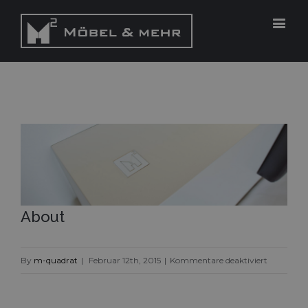
View
Larger
Image
About
für
By
m-quadrat
|
Februar 12th, 2015
|
Kommentare deaktiviert
About