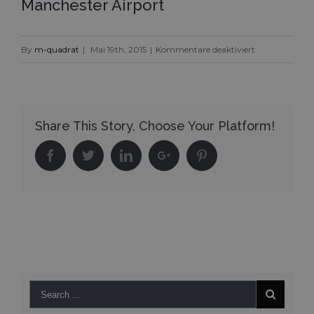
Manchester Airport
für
By
m-quadrat
|
Mai 19th, 2015
|
Kommentare deaktiviert
Manchester
Airport
Share This Story, Choose Your Platform!
Facebook
Twitter
Linkedin
Google+
Pinterest