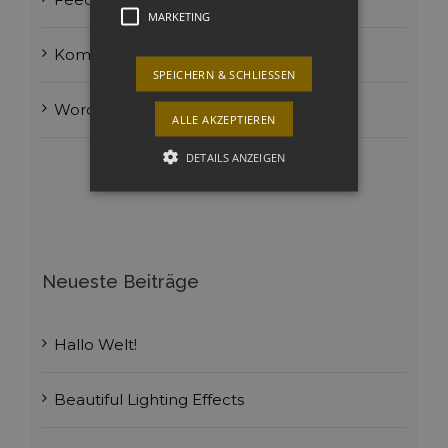
MARKETING
Kommentar-Feed
SPEICHERN & SCHLIESSEN
WordPress.org
ALLE AKZEPTIEREN
DETAILS ANZEIGEN
Technisch notwendige
Marketing
Technisch notwendige Cookies
Neueste Beiträge
Funktionale technische Dienste bzw.
Cookies sind zwingend erforderlich um
die grundsätzliche Funktion der
Webseite zu ermöglichen. Ansonsten
Hallo Welt!
kann die Website nicht wie beabsichtigt
genutzt werden. Diese Cookies
sammeln anonymisierte Informationen.
Ein direkter Personenbezug ist dadurch
Beautiful Lighting Effects
nicht möglich, auch kein Bezug zu
anderen Webseiten. Es kann zur
Übermittlung von Daten Drittstaaten