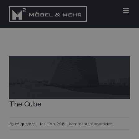
View
Larger
Image
The Cube
für
By
m-quadrat
|
Mai 19th, 2015
|
Kommentare deaktiviert
The