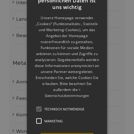
persönlichen Daten ist
Interiors
uns wichtig
Unsere Homepage verwendet
Landscapes
„Cookies“ (Funktionalitäts-, Statistik-
und Marketing-Cookies), um das
Residential
Angebot der Homepage
nutzerfreundlich zu gestalten,
Funktionen für soziale Medien
anbieten zu können und Zugriffe zu
analysieren. Gegebenenfalls werden
Meta
diese Informationen anonymisiert an
unsere Partner weitergeleitet.
Entscheiden Sie, welche Cookies Sie
Anmelden
erlauben. Bitte beachten Sie
außerdem die
>
Datenschutzbestimmungen
Feed der Einträge
TECHNISCH NOTWENDIGE
Kommentar-Feed
MARKETING
WordPress.org