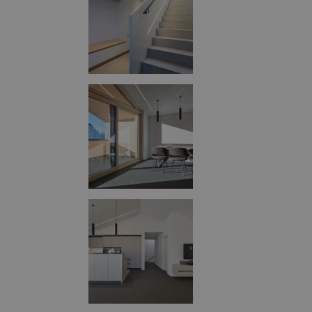
Technisch notwendige Coo
Webseite zu ermöglichen. An
Informationen. Ein direkter
Daten Drittstaaten kommen 
Pro
Name
Do
CookieScriptConsent
Co
m-
qua
I18N_LANGUAGE
m-
qua
__cf_bm
Cl
Inc
.fo
Pro
Name
Do
_ga
Goo
m-
qua