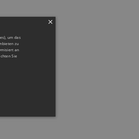
×
ies), um das
nbieten zu
ymisiert an
achten Sie