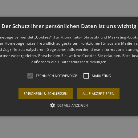
Der Schutz Ihrer persönlichen Daten ist uns wichtig
page verwendet „Cookies“ (Funktionalitäts-, Statistik- und Marketing-Cook
er Homepage nutzerfreundlich zu gestalten, Funktionen für soziale Medien a
 Zugriffe zu analysieren. Gegebenenfalls werden diese Informationen anon
rtner weitergeleitet. Entscheiden Sie, welche Cookies Sie erlauben. Bitte be
außerdem die
> Datenschutzbestimmungen
TECHNISCH NOTWENDIGE
MARKETING
SPEICHERN & SCHLIESSEN
ALLE AKZEPTIEREN
DETAILS ANZEIGEN
Technisch notwendige
Marketing