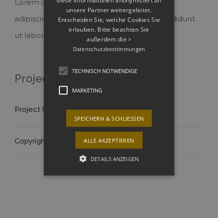
diese Informationen anonymisiert an
Lorem ipsum dolor sit amet, consectetur
unsere Partner weitergeleitet.
adipiscing elit, sed do eiusmod tempor incididunt
Entscheiden Sie, welche Cookies Sie
erlauben. Bitte beachten Sie
ut labore et dolore magna aliqua.
außerdem die
>
Datenschutzbestimmungen
TECHNISCH NOTWENDIGE
Project Details
MARKETING
Project URL:
View Project
SPEICHERN & SCHLIESSEN
ALLE AKZEPTIEREN
Copyright:
Theme-Fusion
DETAILS ANZEIGEN
Technisch notwendige
Marketing
Technisch notwendige Cookies