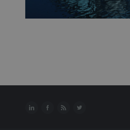
I18N_LANGUAGE
m-
qua
__cf_bm
Cl
Inc
.fo
Pro
Name
Do
_ga
Goo
m-
qua
VISITOR_INFO1_LIVE
Goo
.yo
YSC
Goo
.yo
_pk_id.3.0d19
ww
qua