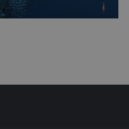
Session
Plone Language negotiation
drat.co.at
30
This cookie is used to distinguish between humans and bots. Th
oudflare
minutes
website, in order to make valid reports on the use of their web
.
nts.net
vider /
Ablauf
Beschreibung
main
2 years
This cookie name is associated with Google Universal Analytics 
gle LLC
update to Google's more commonly used analytics service. Thi
distinguish unique users by assigning a randomly generated nu
drat.co.at
It is included in each page request in a site and used to calcula
campaign data for the sites analytics reports. By default it is se
although this is customisable by website owners.
6
This cookie is set by Youtube to keep track of user preference
gle LLC
months
embedded in sites;it can also determine whether the website v
utube.com
old version of the Youtube interface.
Session
This cookie is set by YouTube to track views of embedded vid
gle LLC
utube.com
w.m-
1 year
This cookie name is associated with the Piwik open source web 
drat.co.at
used to help website owners track visitor behaviour and measur
pattern type cookie, where the prefix _pk_id is followed by a 