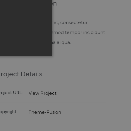
roject Description
orem ipsum dolor sit amet, consectetur
dipiscing elit, sed do eiusmod tempor incididunt
t labore et dolore magna aliqua.
roject Details
rundsätzliche Funktion der
eln anonymisierte
ann zur Übermittlung von
roject URL:
View Project
opyright:
Theme-Fusion
visitor cookie consent
er to work properly.