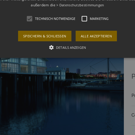
P
außerdem die
> Datenschutzbestimmungen
TECHNISCH NOTWENDIGE
MARKETING
L
a
SPEICHERN & SCHLIESSEN
ALLE AKZEPTIEREN
u
DETAILS ANZEIGEN
Technisch notwendige
Marketing
P
kies
Funktionale technische Dienste bzw. Cookies sind zwingend erforderlich um die g
sonsten kann die Website nicht wie beabsichtigt genutzt werden. Diese Cookies samm
 Personenbezug ist dadurch nicht möglich, auch kein Bezug zu anderen Webseiten. Es k
P
(bspw. USA).
vider /
Ablauf
Beschreibung
main
C
1
This cookie is used by Cookie-Script.com service to remember 
okieScript
month
preferences. It is necessary for Cookie-Script.com cookie bann
drat.co.at