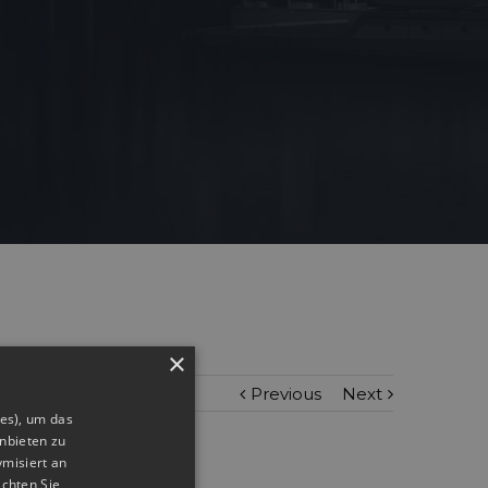
×
Previous
Next
ies), um das
nbieten zu
ymisiert an
achten Sie