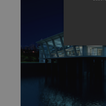
Technisch notwendige Coo
Webseite zu ermöglichen. An
Informationen. Ein direkter
Daten Drittstaaten kommen 
Pro
Name
Do
CookieScriptConsent
Co
m-
qua